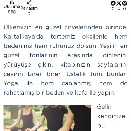
Okunma
Paylaşım
0
0
0
858
0
Ülkemizin en güzel zirvelerinden birinde;
Kartalkaya’da tertemiz oksijenle hem
bedeniniz hem ruhunuz dolsun. Yeşilin en
güzel tonlarının arasında dinlenin,
yürüyüşe çıkın, kitabınızın sayfalarını
çevirin birer birer. Üstelik tüm bunları
Yoga ile hem canlanmış hem de
rahatlamış bir beden ve kafa ile yapın.
Gelin
kendinize
bu