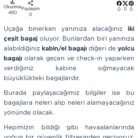
Okunma
Paylaşım
0
0
0
490
0
Uçağa binerken yanınıza alacağınız
iki
çeşit bagaj
oluyor. Bunlardan biri yanınıza
alabildiğiniz
kabin/el bagajı
diğeri de
yolcu
bagajı
olarak geçen ve check-in yaparken
verdiğiniz kabine sığmayacak
büyüklükteki bagajlardır.
Burada paylaşacağımız bilgiler ise bu
bagajlara neleri alıp neleri alamayacağınız
yönünde olacak.
Hepimizin bildiği gibi havaalanlarında
yoğun bir güvenlik filtresinden geçiyoruz.