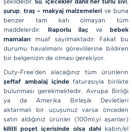
şekildedir.
Su
,
içecekler dahil her türlü sıvı
,
şurup
,
traş – makyaj malzemeleri
ve buna
benzer tam katı olmayan tüm
maddelerdir.
Raporlu ilaç
ve
bebek
mamaları
muaf sayılmaktadır. Fakat bu
durumu havalimanı görevlilerine bildiren
bir belgenizin de olması gerekiyor.
Duty-Free’den alacağınız tüm ürünlerin
şeffaf ambalaj içinde
faturasıyla birlikte
bulunması gerekmektedir. Avrupa Birliği
ya da Amerika Birleşik Devletleri
aktarmalı bir uçuşunuz varsa önceden
satın aldığınız ürünler (100ml.yi aşanlar)
kilitli poşet içerisinde olsa dahi
kabin/el