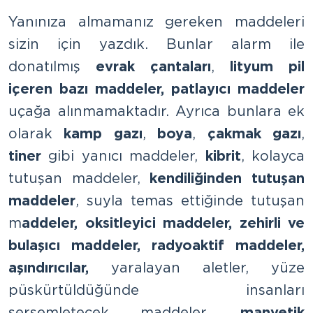
Yanınıza almamanız gereken maddeleri
sizin için yazdık. Bunlar alarm ile
donatılmış
evrak çantaları
,
lityum pil
içeren bazı maddeler,
patlayıcı maddeler
uçağa alınmamaktadır. Ayrıca bunlara ek
olarak
kamp gazı
,
boya
,
çakmak gazı
,
tiner
gibi yanıcı maddeler,
kibrit
, kolayca
tutuşan maddeler,
kendiliğinden tutuşan
maddeler
, suyla temas ettiğinde tutuşan
m
addeler, oksitleyici maddeler, zehirli ve
bulaşıcı maddeler, radyoaktif maddeler,
aşındırıcılar,
yaralayan aletler, yüze
püskürtüldüğünde insanları
sersemletecek maddeler,
manyetik