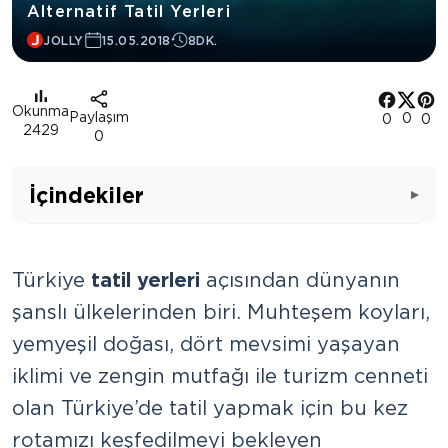
Alternatif Tatil Yerleri
JOLLY
15.05.2018
8DK.
Okunma
Paylaşım
0
0
0
2429
0
İçindekiler
Türkiye
tatil yerleri
açısından dünyanın
şanslı ülkelerinden biri. Muhteşem koyları,
yemyeşil doğası, dört mevsimi yaşayan
iklimi ve zengin mutfağı ile turizm cenneti
olan Türkiye’de tatil yapmak için bu kez
rotamızı keşfedilmeyi bekleyen