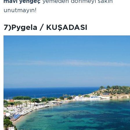
mavi yengeç
yemeden dönmeyi sakın
unutmayın!
7) Pygela / KUŞADASI