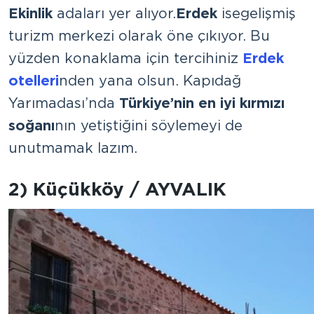
Ekinlik
adaları yer alıyor.
Erdek
ise gelişmiş
turizm merkezi olarak öne çıkıyor. Bu
yüzden konaklama için tercihiniz
Erdek
otelleri
nden yana olsun. Kapıdağ
Yarımadası’nda
Türkiye’nin en iyi kırmızı
soğanı
nın yetiştiğini söylemeyi de
unutmamak lazım.
2) Küçükköy / AYVALIK