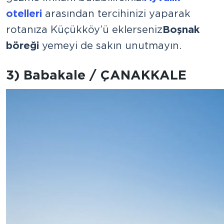
otelleri
arasından tercihinizi yaparak
rotanıza Küçükköy’ü eklerseniz
Boşnak
böreği
yemeyi de sakın unutmayın.
3) Babakale / ÇANAKKALE