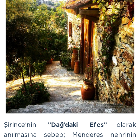
Şirince’nin
”Dağ’daki Efes”
olarak
anılmasına sebep; Menderes nehrinin