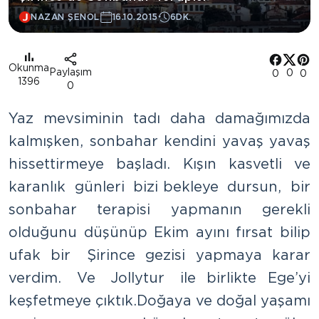
NAZAN ŞENOL
16.10.2015
6DK.
Okunma
Paylaşım
0
0
0
1396
0
Yaz mevsiminin tadı daha damağımızda
kalmışken, sonbahar kendini yavaş yavaş
hissettirmeye başladı. Kışın kasvetli ve
karanlık günleri bizi bekleye dursun, bir
sonbahar terapisi yapmanın gerekli
olduğunu düşünüp Ekim ayını fırsat bilip
ufak bir Şirince gezisi yapmaya karar
verdim. Ve Jollytur ile birlikte Ege’yi
keşfetmeye çıktık. Doğaya ve doğal yaşamı