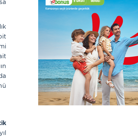
sa
ık
it
mi
it
ın
da
nü
ik
ıl