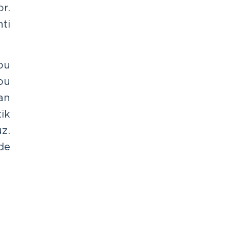
r.
ti
bu
 bu
an
ik
z.
de