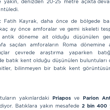
e yakın, denizden 20-25 metre açıkta deva
üntüledi.
ıç Fatih Kayrak, daha önce de bölgede bal
kaç ay önce amforalar ve gemi iskeleti tesp
a antik döneme ait olduğu düşünülen ge
trafa saçılan amforaların Roma dönemine a
lgıçlar çevrede araştırma yaparken batığ
e batık kent olduğu düşünülen buluntuları 
hitler, bilinmeyen bir batık kent görüntüsü
tuların yakınlardaki
Priapos
ve
Parion Ant
ediyor. Batıklara yakın mesafede
2 bin 400
y