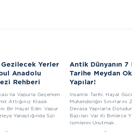
Avrupa
 Gezilecek Yerler
Antik Dünyanın 7 
nbul Anadolu
Tarihe Meydan O
ezi Rehberi
Yapılar!
ası’na Vapurla Geçerken
İnsanlık Tarihi, Hayal Gü
mit Attığınız Klasik
Mühendisliğin Sınırlarını 
nı Bir Hayal Edin. Vapur
Devasa Yapılarla Doludur
eleye Yanaştığında Sizi
Bazıları Var Ki Binlerce 
Isimlerini Unutmak...