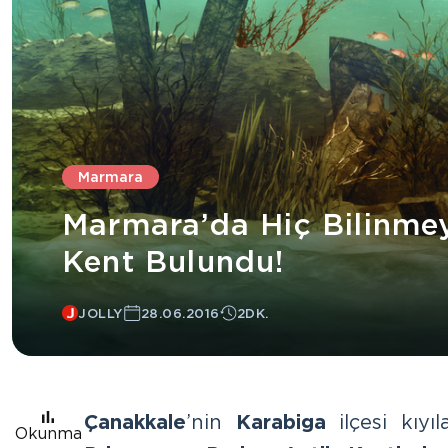
Marmara
Marmara’da Hiç Bilinmey
Kent Bulundu!
JOLLY
28.06.2016
2DK.
Çanakkale
’nin
Karabiga
ilçesi kıyı
Okunma