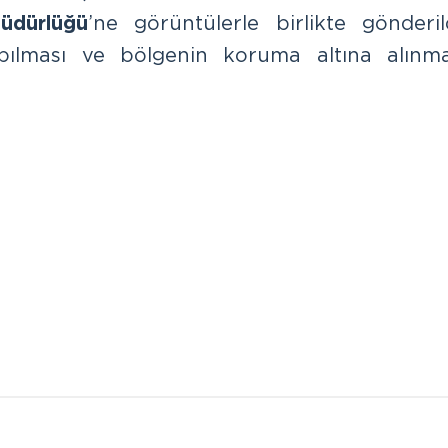
üdürlüğü
’ne görüntülerle birlikte gönderild
pılması ve bölgenin koruma altına alınma