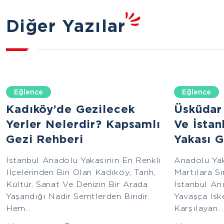
Diğer Yazılar
Eğlence
Eğlence
Kadıköy’de Gezilecek
Üsküdar
Yerler Nelerdir? Kapsamlı
Ve İsta
Gezi Rehberi
Yakası G
İstanbul Anadolu Yakasının En Renkli
Anadolu Yak
Ilçelerinden Biri Olan Kadıköy; Tarih,
Martılara Si
Kültür, Sanat Ve Denizin Bir Arada
İstanbul Anı
Yaşandığı Nadir Semtlerden Biridir.
Yavaşça Isk
Hem...
Karşılayan...