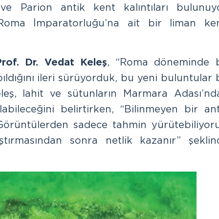
e Parion antik kent kalıntıları bulunuyo
n Roma İmparatorluğu’na ait bir liman ken
Prof. Dr. Vedat Keleş
, “Roma döneminde 
ıldığını ileri sürüyorduk, bu yeni buluntular
eleş, lahit ve sütunların Marmara Adası’nd
bileceğini belirtirken, “Bilinmeyen bir ant
. Görüntülerden sadece tahmin yürütebiliyoru
aştırmasından sonra netlik kazanır” şeklin