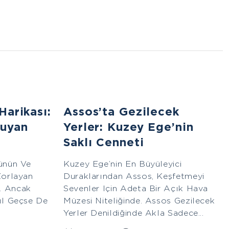
Ege
Harikası:
Assos’ta Gezilecek
kuyan
Yerler: Kuzey Ege’nin
Saklı Cenneti
cünün Ve
Kuzey Ege’nin En Büyüleyici
Zorlayan
Duraklarından Assos, Keşfetmeyi
. Ancak
Sevenler Için Adeta Bir Açık Hava
Yıl Geçse De
Müzesi Niteliğinde. Assos Gezilecek
Yerler Denildiğinde Akla Sadece...