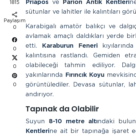
Priapos
ve
Parion Antik Kentleri
n
1815
sütunlar ve lahitler ile kalıntıları gör
Paylaşım
Karabigalı amatör balıkçı ve dalg
0
avlamak amaçlı daldıkları yerde bir
etti.
Karaburun Feneri
kıyılarınd
0
kalıntısına rastlandı. Gemiden e
olabileceği tahmin ediliyor. Da
0
yakınlarında
Fırıncık Koyu
mevkisind
görüntülediler. Devasa sütunlar, la
0
andırıyor.
Tapınak da Olabilir
Suyun
8-10 metre altı
ndaki bulun
Kentleri
ne ait bir tapınağa işaret 