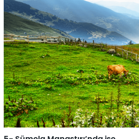
5- Sümela Manastırı’nda ise