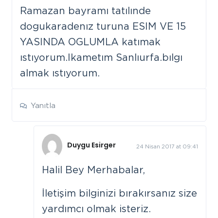
Ramazan bayramı tatılınde
dogukaradenız turuna ESIM VE 15
YASINDA OGLUMLA katımak
ıstıyorum.Ikametım Sanlıurfa.bılgı
almak ıstıyorum.
Yanıtla
Duygu Esirger
24 Nisan 2017 at 09:41
Halil Bey Merhabalar,
İletişim bilginizi bırakırsanız size
yardımcı olmak isteriz.