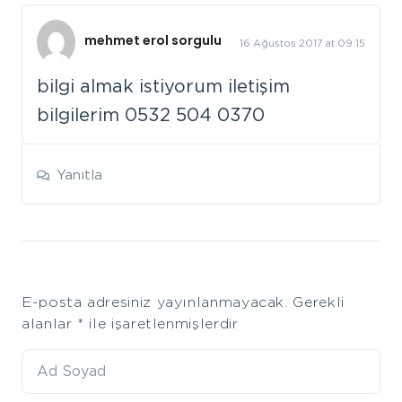
mehmet erol sorgulu
16 Ağustos 2017 at 09:15
bilgi almak istiyorum iletişim
bilgilerim 0532 504 0370
Yanıtla
Leave
E-posta adresiniz yayınlanmayacak.
Gerekli
a
alanlar
*
ile işaretlenmişlerdir
comment