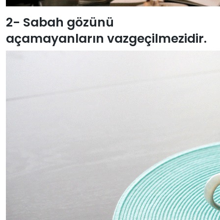
2- Sabah gözünü
açamayanların vazgeçilmezidir.