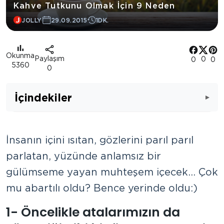
Kahve Tutkunu Olmak İçin 9 Neden
JOLLY
29.09.2015
1DK.
Okunma
Paylaşım
0
0
0
5360
0
İçindekiler
İnsanın içini ısıtan, gözlerini parıl parıl
parlatan, yüzünde anlamsız bir
gülümseme yayan muhteşem içecek… Çok
mu abartılı oldu? Bence yerinde oldu:)
1- Öncelikle atalarımızın da