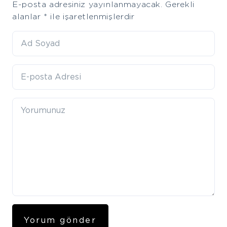
E-posta adresiniz yayınlanmayacak.
Gerekli
a
alanlar
*
ile işaretlenmişlerdir
comment