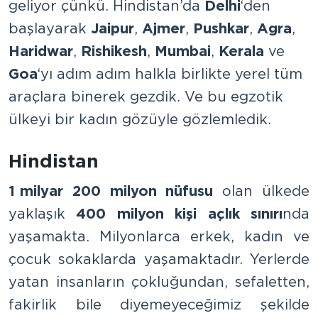
geliyor çünkü. Hindistan’da
Delhi
‘den
başlayarak
Jaipur
,
Ajmer
,
Pushkar
,
Agra
,
Haridwar
,
Rishikesh
,
Mumbai
,
Kerala
ve
Goa
‘yı adım adım halkla birlikte yerel tüm
araçlara binerek gezdik. Ve bu egzotik
ülkeyi bir kadın gözüyle gözlemledik.
Hindistan
1 milyar 200 milyon nüfusu
olan ülkede
yaklaşık
400 milyon kişi açlık sınırı
nda
yaşamakta. Milyonlarca erkek, kadın ve
çocuk sokaklarda yaşamaktadır. Yerlerde
yatan insanların çokluğundan, sefaletten,
fakirlik bile diyemeyeceğimiz şekilde