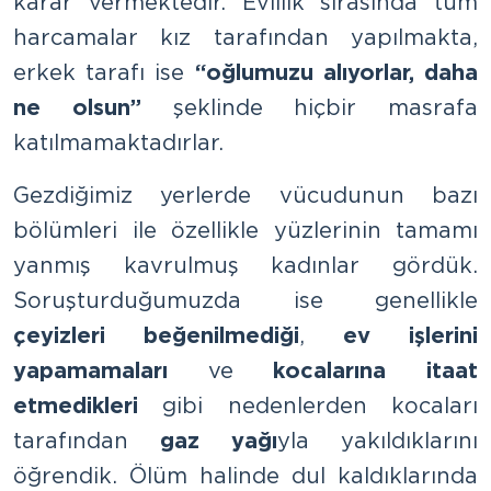
karar vermektedir. Evlilik sırasında tüm
harcamalar kız tarafından yapılmakta,
erkek tarafı ise
“oğlumuzu alıyorlar, daha
ne olsun”
şeklinde hiçbir masrafa
katılmamaktadırlar.
Gezdiğimiz yerlerde vücudunun bazı
bölümleri ile özellikle yüzlerinin tamamı
yanmış kavrulmuş kadınlar gördük.
Soruşturduğumuzda ise genellikle
çeyizleri beğenilmediği
,
ev işlerini
yapamamaları
ve
kocalarına itaat
etmedikleri
gibi nedenlerden kocaları
tarafından
gaz yağı
yla yakıldıklarını
öğrendik. Ölüm halinde dul kaldıklarında