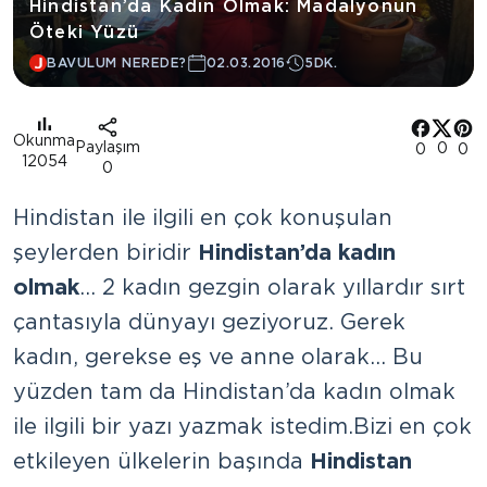
Hindistan’da Kadın Olmak: Madalyonun
Öteki Yüzü
BAVULUM NEREDE?
02.03.2016
5DK.
Okunma
Paylaşım
0
0
0
12054
0
Hindistan ile ilgili en çok konuşulan
şeylerden biridir
Hindistan’da kadın
olmak
… 2 kadın gezgin olarak yıllardır sırt
çantasıyla dünyayı geziyoruz. Gerek
kadın, gerekse eş ve anne olarak… Bu
yüzden tam da Hindistan’da kadın olmak
ile ilgili bir yazı yazmak istedim. Bizi en çok
etkileyen ülkelerin başında
Hindistan