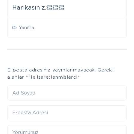
Harikasınız.👏👏👏
Yanıtla
Leave
E-posta adresiniz yayınlanmayacak.
Gerekli
a
alanlar
*
ile işaretlenmişlerdir
comment