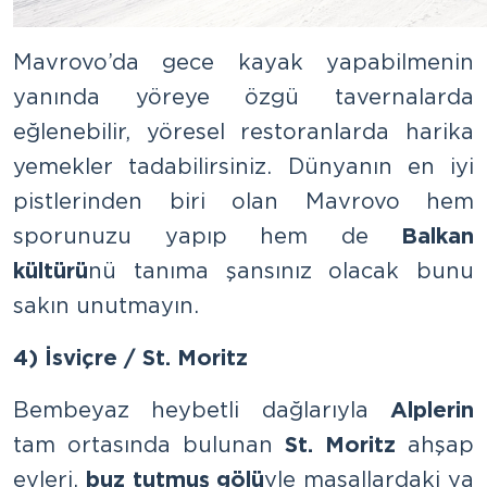
Mavrovo’da gece kayak yapabilmenin
yanında yöreye özgü tavernalarda
eğlenebilir, yöresel restoranlarda harika
yemekler tadabilirsiniz. Dünyanın en iyi
pistlerinden biri olan Mavrovo hem
sporunuzu yapıp hem de
Balkan
kültürü
nü tanıma şansınız olacak bunu
sakın unutmayın.
4) İsviçre / St. Moritz
Bembeyaz heybetli dağlarıyla
Alplerin
tam ortasında bulunan
St. Moritz
ahşap
evleri,
buz tutmuş gölü
yle masallardaki ya