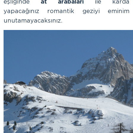
eşliğinde
at arabaları
ile karda
yapacağınız romantik geziyi eminim
unutamayacaksınız.