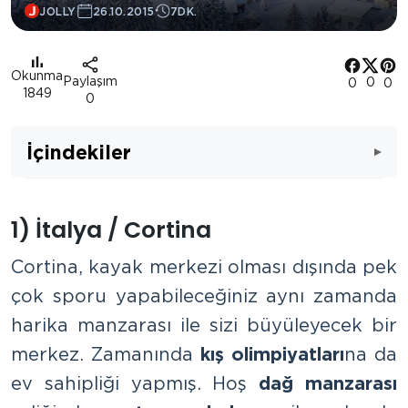
JOLLY
26.10.2015
7DK.
Okunma
Paylaşım
0
0
0
1849
0
İçindekiler
1) İtalya / Cortina
Cortina, kayak merkezi olması dışında pek
çok sporu yapabileceğiniz aynı zamanda
harika manzarası ile sizi büyüleyecek bir
merkez. Zamanında
kış olimpiyatları
na da
ev sahipliği yapmış. Hoş
dağ manzarası