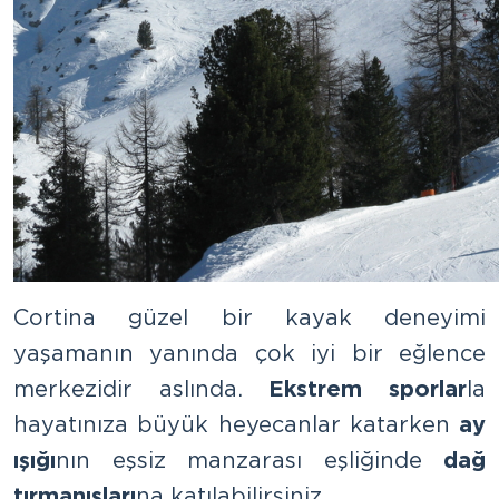
Cortina güzel bir kayak deneyimi
yaşamanın yanında çok iyi bir eğlence
merkezidir aslında.
Ekstrem sporlar
la
hayatınıza büyük heyecanlar katarken
ay
ışığı
nın eşsiz manzarası eşliğinde
dağ
tırmanışları
na katılabilirsiniz.