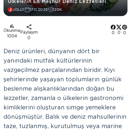
Ülkelerin En Meşhur Deniz Lezzetleri
JOLLY
17.11.2025
12DK.
Okunma
Paylaşım
0
0
0
1004
0
Deniz ürünleri, dünyanın dört bir
yanındaki mutfak kültürlerinin
vazgeçilmez parçalarından biridir. Kıyı
şehirlerinde yaşayan toplumların günlük
beslenme alışkanlıklarından doğan bu
lezzetler, zamanla o ülkelerin gastronomi
kimliklerini oluşturan simge yemeklere
dönüşmüştür. Balık ve deniz mahsullerinin
taze, tuzlanmış, kurutulmuş veya marine