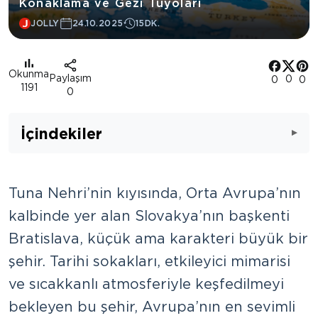
Konaklama ve Gezi Tüyoları
JOLLY
24.10.2025
15DK.
Okunma
Paylaşım
0
0
0
1191
0
İçindekiler
Tuna Nehri’nin kıyısında, Orta Avrupa’nın
kalbinde yer alan Slovakya’nın başkenti
Bratislava, küçük ama karakteri büyük bir
şehir. Tarihi sokakları, etkileyici mimarisi
ve sıcakkanlı atmosferiyle keşfedilmeyi
bekleyen bu şehir, Avrupa’nın en sevimli