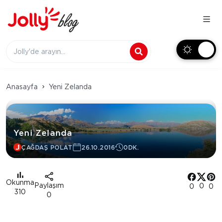
Anasayfa
Yeni Zelanda
Yeni Zelanda
ÇAĞDAŞ POLAT
26.10.2016
0DK.
Okunma
Paylaşım
0
0
0
310
0