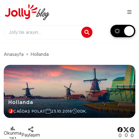
Anasayfa
Hollanda
Hollanda
ÇAĞDAŞ POLAT
25.10.2016
0DK.
Okunma
Paylaşım
0
0
0