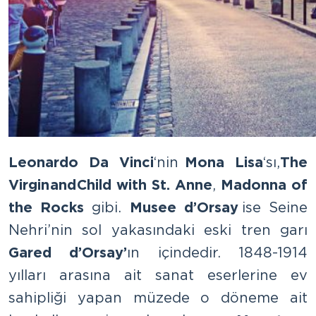
Leonardo Da Vinci
‘nin
Mona Lisa
‘sı,
The
Virgin and Child with St. Anne
,
Madonna of
the Rocks
gibi.
Musee d’Orsay
ise Seine
Nehri’nin sol yakasındaki eski tren garı
Gared d’Orsay’
ın içindedir. 1848-1914
yılları arasına ait sanat eserlerine ev
sahipliği yapan müzede o döneme ait