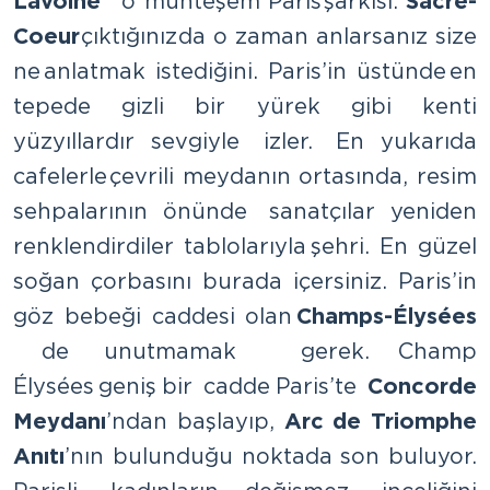
Lavoine”
o muhteşem Paris şarkısı.
Sacre-
Coeur
çıktığınız da o zaman anlarsanız size
ne anlatmak istediğini. Paris’in üstünde en
tepede gizli bir yürek gibi kenti
yüzyıllardır sevgiyle izler. En yukarıda
cafelerle çevrili meydanın ortasında, resim
sehpalarının önünde sanatçılar yeniden
renklendirdiler tablolarıyla şehri. En güzel
soğan çorbasını burada içersiniz. Paris’in
göz bebeği caddesi olan
Champs-Élysées
de unutmamak gerek. Champ
Élysées geniş bir cadde Paris’te
Concorde
Meydanı
’ndan başlayıp,
Arc de Triomphe
Anıtı
’nın bulunduğu noktada son buluyor.