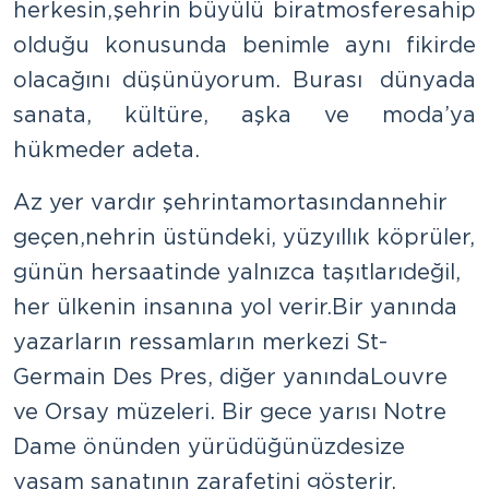
herkesin, şehrin büyülü bir atmosfere sahip
olduğu konusunda benimle aynı fikirde
olacağını düşünüyorum. Burası dünyada
sanata, kültüre, aşka ve moda’ya
hükmeder adeta.
Az yer vardır şehrin tam ortasından nehir
geçen,nehrin üstünde ki, yüzyıllık köprüler,
günün her saatinde yalnızca taşıtları değil,
her ülkenin insanına yol verir. Bir yanında
yazarların ressamların merkezi St-
Germain Des Pres, diğer yanında Louvre
ve Orsay müzeleri. Bir gece yarısı Notre
Dame önünden yürüdüğünüzde size
yaşam sanatının zarafetini gösterir.