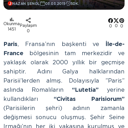
NAZAN ŞENOL
03.03.2015
5DK.
Okunma
Paylaşım
0
0
0
1451
0
Paris
, Fransa’nın başkenti ve
İle-de-
France
bölgesinin tam merkezidir ve
yaklaşık olarak 2000 yıllık bir geçmişe
sahiptir. Adını Galya halklarından
Parisii’lerden almış. Dolayısıyla ”Paris”
aslında Romalıların
“Lutetia”
yerine
kullandıkları
“Civitas Parisiorum”
(Parisiilerin şehri) adının zamanla
değişmesi sonucu oluşmuş. Şehir Seine
Irmağı’nın her iki yakasına kurulmuş ve