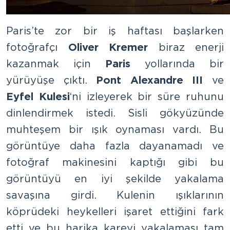
Paris’te zor bir iş haftası başlarken
fotoğrafçı
Oliver Kremer
biraz enerji
kazanmak için
Paris
yollarında bir
yürüyüşe çıktı.
Pont Alexandre III
ve
Eyfel Kulesi
‘ni izleyerek bir süre ruhunu
dinlendirmek istedi. Sisli gökyüzünde
muhteşem bir ışık oynaması vardı. Bu
görüntüye daha fazla dayanamadı ve
fotoğraf makinesini kaptığı gibi bu
görüntüyü en iyi şekilde yakalama
savaşına girdi. Kulenin ışıklarının
köprüdeki heykelleri işaret ettiğini fark
etti ve bu harika kareyi yakalaması tam