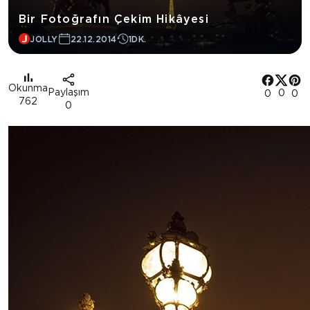
Bir Fotoğrafın Çekim Hikâyesi
JOLLY
22.12.2014
1DK.
Okunma
Paylaşım
0
0
0
762
0