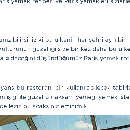
ris yemek rehberi ve Paris yemekleri sizlerle
ız bilirsiniz ki bu ülkenin her şehri ayrı bir
kültürünün güzelliği size bir kez daha bu ülk
unuza gideceğini düşündüğümüz Paris yemek rot
yans bu restoran için kullanılabilecek tabirl
ışığı ile güzel bir akşam yemeği yemek iste
de leziz bulacaksınız eminim ki…