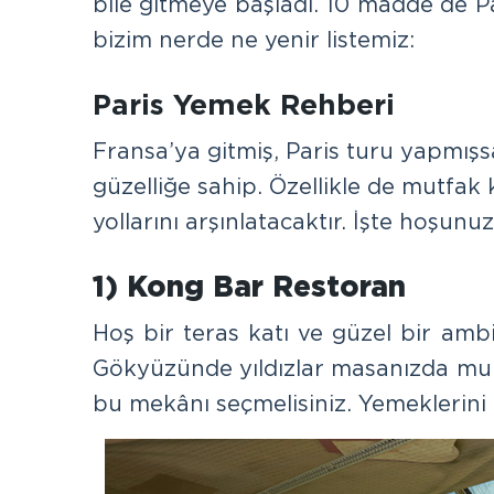
bile gitmeye başladı. 10 madde de Pa
bizim nerde ne yenir listemiz:
Paris Yemek Rehberi
Fransa’ya gitmiş, Paris turu yapmışsan
güzelliğe sahip. Özellikle de mutfak 
yollarını arşınlatacaktır. İşte hoş
1) Kong Bar Restoran
Hoş bir teras katı ve güzel bir ambi
Gökyüzünde yıldızlar masanızda mum 
bu mekânı seçmelisiniz. Yemeklerini 