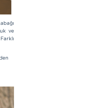
kabağı
vuk ve
Farklı
nden