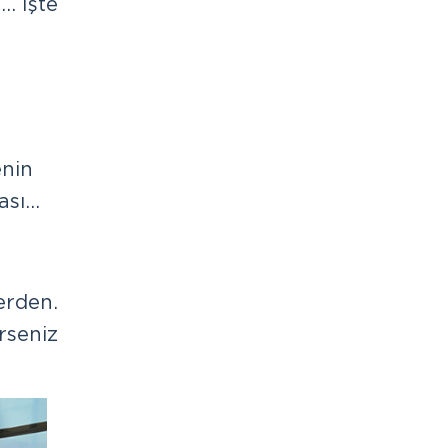
… İşte
enin
ası…
erden.
rseniz