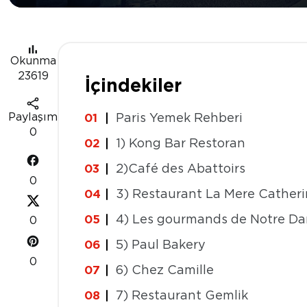
Okunma
23619
İçindekiler
Paylaşım
Paris Yemek Rehberi
0
1) Kong Bar Restoran
2) Café des Abattoirs
0
3) Restaurant La Mere Cather
4) Les gourmands de Notre D
0
5) Paul Bakery
0
6) Chez Camille
7) Restaurant Gemlik