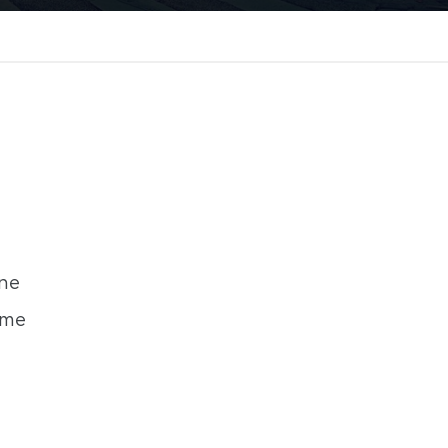
ine
ame