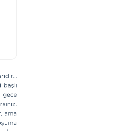
ridir…
 başlı
n gece
siniz.
r, ama
hoşuma